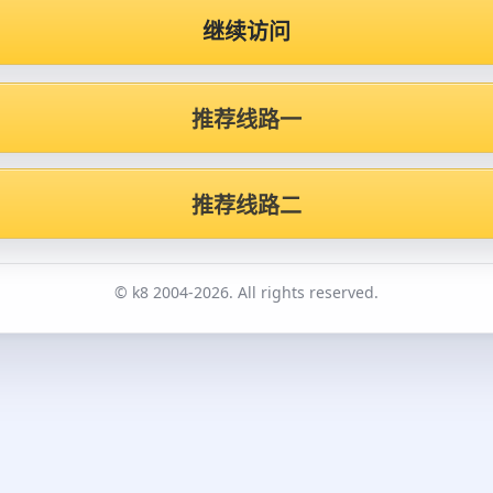
继续访问
推荐线路一
推荐线路二
© k8 2004-2026. All rights reserved.